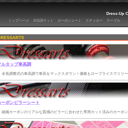
Dress-Up 
トップページ
車高調キット
カーボンシート
ステッカー
テーブル
DRESSARTS
フルタップ車高調
全長調整式の車高調で車高をマックスダウン！価格もロープライスでリリ
カーボンピラーシート
綾織カーボンのリアルな質感のピラーに合わせた専用カット済みのカーボ